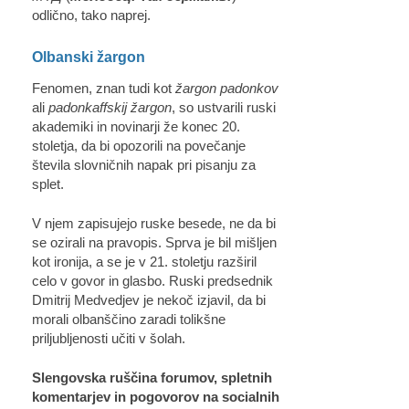
odlično, tako naprej.
Olbanski žargon
Fenomen, znan tudi kot
žargon padonkov
ali
padonkaffskij žargon
, so ustvarili ruski
akademiki in novinarji že konec 20.
stoletja, da bi opozorili na povečanje
števila slovničnih napak pri pisanju za
splet.
V njem zapisujejo ruske besede, ne da bi
se ozirali na pravopis. Sprva je bil mišljen
kot ironija, a se je v 21. stoletju razširil
celo v govor in glasbo. Ruski predsednik
Dmitrij Medvedjev je nekoč izjavil, da bi
morali olbanščino zaradi tolikšne
priljubljenosti učiti v šolah.
Slengovska ruščina forumov, spletnih
komentarjev in pogovorov na socialnih