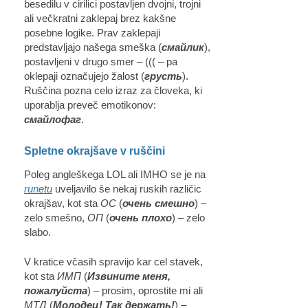
besedilu v cirilici postavljen dvojni, trojni
ali večkratni zaklepaj brez kakšne
posebne logike. Prav zaklepaji
predstavljajo našega smeška (
смайлик
),
postavljeni v drugo smer – ((( – pa
oklepaji označujejo žalost (
грусть
).
Ruščina pozna celo izraz za človeka, ki
uporablja preveč emotikonov:
смайлофаг
.
Spletne okrajšave v ruščini
Poleg angleškega LOL ali IMHO se je na
runetu
uveljavilo še nekaj ruskih različic
okrajšav, kot sta
OC
(
очень смешно
) –
zelo smešno,
ОП
(
очень плохо
) – zelo
slabo.
V kratice včasih spravijo kar cel stavek,
kot sta
ИМП
(
Извините меня,
пожалуйста
) – prosim, oprostite mi ali
МТД
(
Молодец! Так держать!
) –