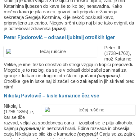
stoletju je kava veljala za izključno moško pijačo, zato je bila
Katarinina ljubezen do kave še toliko bolj nenavadna. Kako
močno kavo je pila carica, govori tudi prigoda državnega
sekretarja Sergeja Kozmina, ki je nekoč poskusil kavo,
pripravljeno za carico. Njegov srčni utrip naj bi se tako dvignil, da
je potreboval zdravnika
(врач).
Peter Fjodorovič – odrasel ljubitelj otroških iger
Peter III.
(1728–1762),
mož Katarine
Velike, je imel težko otroštvo ob strogi vzgoji in kopici prepovedi.
Mogoče je to razlog, da se je v odrasli dobi začel zanimati za
igranje z lutkami in drugimi otroškimi igračami
(игрушка).
Otroške igre in lutke naj bi začeli celo zaklepati in jih skrivati pred
njim!
Nikolaj Pavlovič – kisle kumarice čez vse
Nikolaj I.
(1796-1855) je,
kar se tiče
razvad, veljal za spodobnega carja – izogibal se je pitju alkohola,
kajenju
(курение)
in nezdravi hrani. Edina razvada in obsesija
carja Nikolaja so bile kisle kumarice
(огурец)!
Carju so za zajtrk