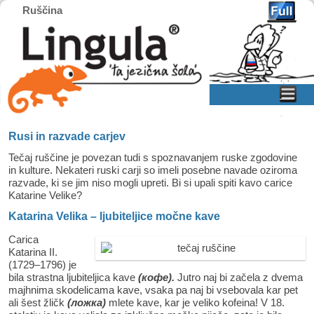
Ruščina
Home
Skip to primary content
Skip to secondary content
Rusi in razvade carjev
Tečaj ruščine je povezan tudi s spoznavanjem ruske zgodovine
in kulture. Nekateri ruski carji so imeli posebne navade oziroma
razvade, ki se jim niso mogli upreti. Bi si upali spiti kavo carice
Katarine Velike?
Katarina Velika – ljubiteljice močne kave
Carica
Katarina II.
(1729–1796) je
bila strastna ljubiteljica kave
(кофе).
Jutro naj bi začela z dvema
majhnima skodelicama kave, vsaka pa naj bi vsebovala kar pet
ali šest žličk
(ложка)
mlete kave, kar je veliko kofeina! V 18.