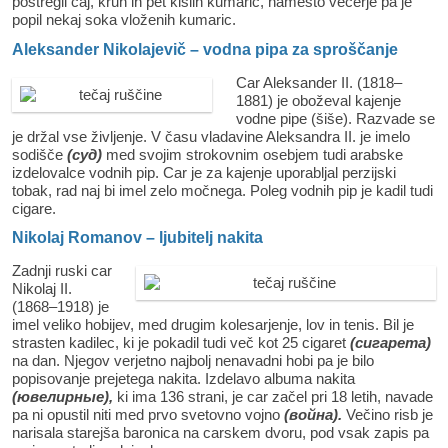
postregli čaj, kruh in pet kislih kumaric, namesto večerje pa je
popil nekaj soka vloženih kumaric.
Aleksander Nikolajevič – vodna pipa za sproščanje
Car Aleksander II. (1818–
1881) je oboževal kajenje
vodne pipe (šiše). Razvade se
je držal vse življenje. V času vladavine Aleksandra II. je imelo
sodišče
(суд)
med svojim strokovnim osebjem tudi arabske
izdelovalce vodnih pip. Car je za kajenje uporabljal perzijski
tobak, rad naj bi imel zelo močnega. Poleg vodnih pip je kadil tudi
cigare.
Nikolaj Romanov – ljubitelj nakita
Zadnji ruski car
Nikolaj II.
(1868–1918) je
imel veliko hobijev, med drugim kolesarjenje, lov in tenis. Bil je
strasten kadilec, ki je pokadil tudi več kot 25 cigaret
(сигарета)
na dan. Njegov verjetno najbolj nenavadni hobi pa je bilo
popisovanje prejetega nakita. Izdelavo albuma nakita
(ювелирные),
ki ima 136 strani, je car začel pri 18 letih, navade
pa ni opustil niti med prvo svetovno vojno
(война).
Večino risb je
narisala starejša baronica na carskem dvoru, pod vsak zapis pa