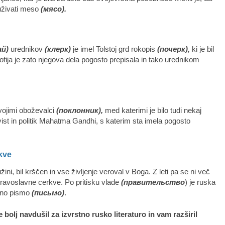
 uživati meso
(мясо).
ай
)
urednikov
(клерк)
je imel Tolstoj grd rokopis
(почерк),
ki je bil
ofija je zato njegova dela pogosto prepisala in tako urednikom
svojimi oboževalci
(поклонник),
med katerimi je bilo tudi nekaj
vist in politik Mahatma Gandhi, s katerim sta imela pogosto
rkve
užini, bil krščen in vse življenje veroval v Boga. Z leti pa se ni več
 pravoslavne cerkve. Po pritisku vlade
(правительство
) je ruska
veno pismo
(письмо)
.
 bolj navdušil za izvrstno rusko literaturo in vam razširil