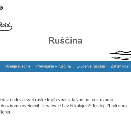
Učenje ruščine
Prevajanje – ruščina
E-učenje ruščine
Zanimivosti
d v čudoviti svet ruske književnosti, ki vas bo brez dvoma
ih oziroma svetovnih literatov je Lev Nikolajevič Tolstoj. Zbrali smo
ljenja.