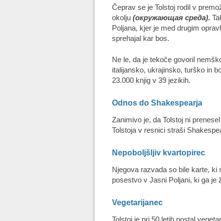
Čeprav se je Tolstoj rodil v premo
okolju
(
окружающая среда
)
.
Tak
Poljana, kjer je med drugim oprav
sprehajal kar bos.
Ne le, da je tekoče govoril nemško
italijansko, ukrajinsko, turško in
23.000 knjig v 39 jezikih.
Odnos do Shakespearja
Zanimivo je, da Tolstoj ni prenese
Tolstoja v resnici straši Shakespe
Nepoboljšljiv kvartopirec
Njegova razvada so bile karte, ki
posestvo v Jasni Poljani, ki ga je
Vegetarijanec
Tolstoj je pri 50 letih postal veget