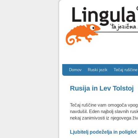
Skip to primary content
Skip to secondary content
Domov
Ruski jezik
Tečaj ruščine
Rusija in Lev Tolstoj
Tečaj ruščine vam omogoča vpogle
navdušil. Eden najbolj slavnih rusk
nekaj zanimivosti iz njegovega živ
Ljubitelj podeželja in poliglot