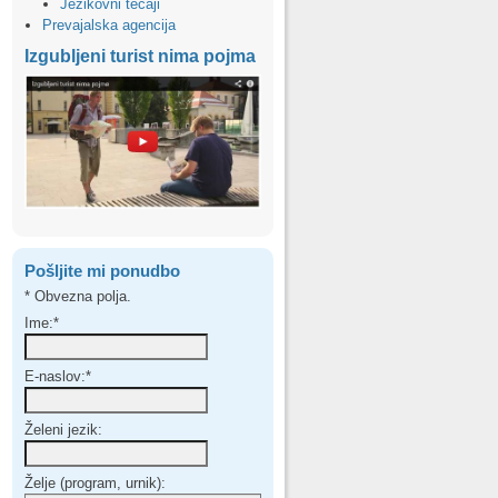
Jezikovni tečaji
Prevajalska agencija
Izgubljeni turist nima pojma
Pošljite mi ponudbo
*
Obvezna polja.
Ime:
*
E-naslov:
*
Želeni jezik:
Želje (program, urnik):