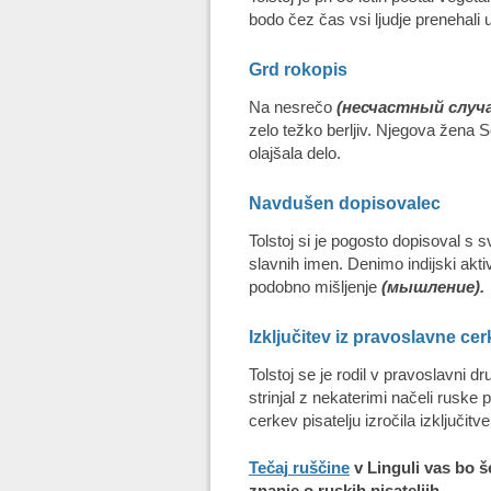
bodo čez čas vsi ljudje prenehali
Grd rokopis
Na nesrečo
(
несчастный случ
zelo težko berljiv. Njegova žena S
olajšala delo.
Navdušen dopisovalec
Tolstoj si je pogosto dopisoval s 
slavnih imen. Denimo indijski akti
podobno mišljenje
(мышление).
Izključitev iz pravoslavne ce
Tolstoj se je rodil v pravoslavni dr
strinjal z nekaterimi načeli ruske
cerkev pisatelju izročila izključit
Tečaj ruščine
v Linguli vas bo še