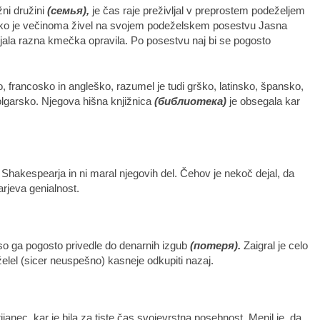
žni družini
(семья),
je čas raje preživljal v preprostem podeželjem
o je večinoma živel na svojem podeželskem posestvu Jasna
ljala razna kmečka opravila. Po posestvu naj bi se pogosto
, francosko in angleško, razumel je tudi grško, latinsko, špansko,
 bolgarsko. Njegova hišna knjižnica
(
библиотека)
je obsegala kar
l Shakespearja in ni maral njegovih del. Čehov je nekoč dejal, da
arjeva genialnost.
 so ga pogosto privedle do denarnih izgub
(потеря).
Zaigral je celo
 želel (sicer neuspešno) kasneje odkupiti nazaj.
arijanec, kar je bila za tiste čas svojevrstna posebnost. Menil je, da