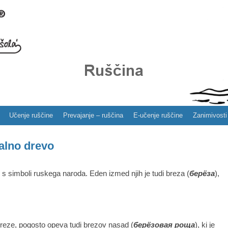
Učenje ruščine
Prevajanje – ruščina
E-učenje ruščine
Zanimivosti
alno drevo
s simboli ruskega naroda. Eden izmed njih je tudi breza (
берёза
),
 breze, pogosto opeva tudi brezov nasad (
берёзовая роща
), ki je