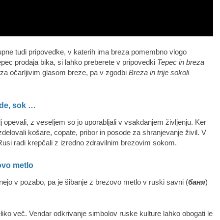
kupne tudi pripovedke, v katerih ima breza pomembno vlogo
epec prodaja bika, si lahko preberete v pripovedki
Tepec in breza
 za očarljivim glasom breze, pa v zgodbi
Breza in trije sokoli
ode, sok …
j opevali, z veseljem so jo uporabljali v vsakdanjem življenju. Ker
zdelovali košare, copate, pribor in posode za shranjevanje živil. V
usi radi krepčali z izredno zdravilnim brezovim sokom.
ovo metlo
ejo v pozabo, pa je šibanje z brezovo metlo v ruski savni (
баня
)
liko več. Vendar odkrivanje simbolov ruske kulture lahko obogati le