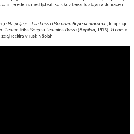
co. Bil je eden izmed ljubših kotičkov Leva Tolstoja na domačem
m je
Na polju je stala breza
(
Во поле берёза стояла
), ki opisuje
o. Pesem lirika Sergeja Jesenina
Breza
(
Берёза
, 1913
), ki opeva
zdaj recitira v ruskih šolah.