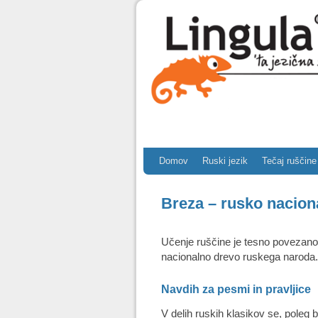
Skip to primary content
Skip to secondary content
Domov
Ruski jezik
Tečaj ruščine
Breza – rusko nacion
Učenje ruščine je tesno povezano 
nacionalno drevo ruskega naroda.
Navdih za pesmi in pravljice
V delih ruskih klasikov se, poleg