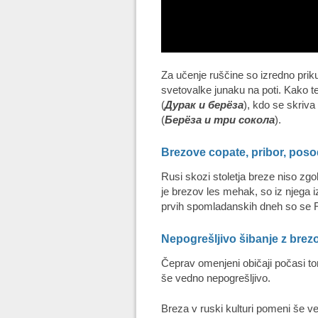
Za učenje ruščine so izredno pri
svetovalke junaku na poti. Kako t
(
Дурак и берёза
), kdo se skriva
(
Берёза и три сокола
).
Brezove copate, pribor, pos
Rusi skozi stoletja breze niso zgol
je brezov les mehak, so iz njega i
prvih spomladanskih dneh so se R
Nepogrešljivo šibanje z brez
Čeprav omenjeni običaji počasi ton
še vedno nepogrešljivo.
Breza v ruski kulturi pomeni še ve