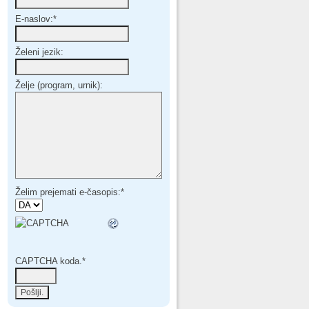
E-naslov:
*
Želeni jezik:
Želje (program, urnik):
Želim prejemati e-časopis:
*
CAPTCHA koda.
*