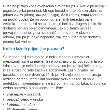
Ruščina je tako kot slovenščina slovanski jezik, kar je pri učenju
pogosto velika prednost. Mnogo besed je praktično enakih, na
primer
окно
(okno),
книга
(knjiga),
дом
(dom),
гора
(gora) ali
pa
вода
(voda). Že pri popolnoma enakih besedah pa je
velikokrat treba paziti na to, da imajo lahko v drugem jeziku še
dodaten pomen poleg osnovnega. Tako bi lahko nevešč
prevajalec besedo дом avtomatično prevedel v slovenski
»dom«, kar pa je lahko napačno, saj ima v ruščini še dodaten
pomen kot »hiša«.
Koliko lažnih prijateljev poznate?
Še mnogo bolj težavno pa je neizkušenemu prevajalcu
prepoznati lažne prijatelje. Ti se pojavljajo prav povsod in lahko
kdaj zavedejo celo dobrega poznavalca jezika, kaj šele nekoga,
ki se z ruščino šele začenja spoznavati. Lažni prijatelji so
besede, ki so si v dveh različnih jezikih zelo podobne, a imajo
različen pomen. Med njimi srečamo veliko besed, ki so v
preteklosti najverjetneje imele isti pomen, pa tudi take, ki so si od
vedno pomensko popolnoma različne.
vrač/врач
– zdravnik
ponos/понос
– driska
kot/кот
– maček
škaf/шкаф
– omara