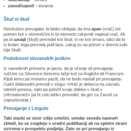
zavod/завод
– tovarna
Škaf ni škaf
Neizkušen prevajalec bi lahko sklepal, da ima
врач
(vrač) isti
pomen kot v slovenščini in bi namesto zdravnik napisal vrač. Ali
pa bi
шкаф
(škaf) prevedel kot škaf, in ne kot omaro, tako da bi
si bralec tega prevoda pulil lase, zakaj so na primer v dnevni sobi
trije škafi.
Podobnost slovanskih jezikov
Iz navedenih primerov je jasno, da je učenje ali prevajanje
ruščine za Slovence bistveno lažje kot za Angleže ali Francoze.
Kljub temu pa moramo paziti, da ne bodo nastali pri prevajanju
čudni dobesedni prevodi v slogu: »Vrač je delavca na zavodu
odrešil ponosa, nato pa položil svoje obleke v škaf.«
(»Kreativnež« pa bi celo lahko prevedel, da gre za Zavod za
zaposlovanje.)
Prevajanje z Lingulo
Taki stavki se sicer zdijo smešni, vendar seveda nasmeh
zbledi, ko se znajdejo v uradni publikaciji ali na spletni strani
oziroma v prospektu podjetja. Zato se pri prevajanju iz