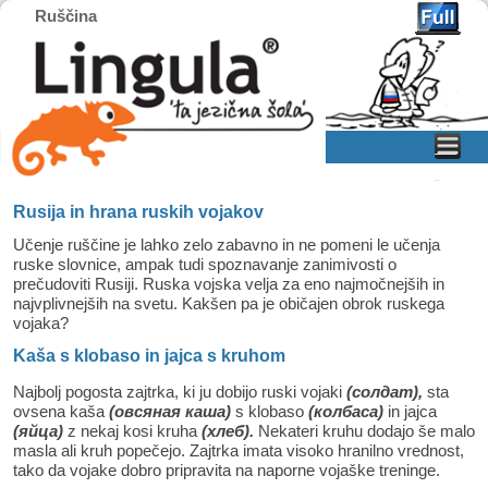
Ruščina
Home
Skip to primary content
Skip to secondary content
Rusija in hrana ruskih vojakov
Učenje ruščine je lahko zelo zabavno in ne pomeni le učenja
ruske slovnice, ampak tudi spoznavanje zanimivosti o
prečudoviti Rusiji. Ruska vojska velja za eno najmočnejših in
najvplivnejših na svetu. Kakšen pa je običajen obrok ruskega
vojaka?
Kaša s klobaso in jajca s kruhom
Najbolj pogosta zajtrka, ki ju dobijo ruski vojaki
(
солдат)
,
sta
ovsena kaša
(
овсяная каша)
s klobaso
(
колбаса
)
in jajca
(яйца)
z nekaj kosi kruha
(хлеб).
Nekateri kruhu dodajo še malo
masla ali kruh popečejo. Zajtrka imata visoko hranilno vrednost,
tako da vojake dobro pripravita na naporne vojaške treninge.