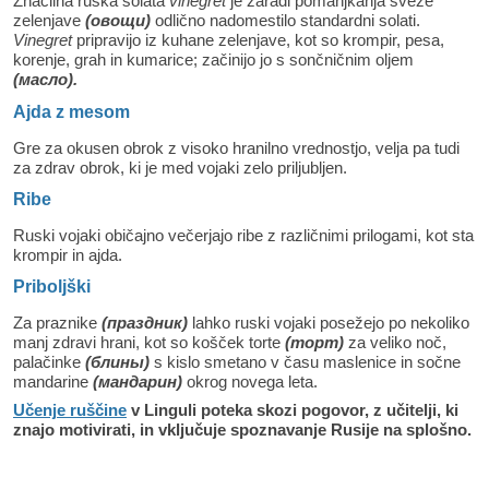
Značilna ruska solata
vinegret
je zaradi pomanjkanja sveže
zelenjave
(
овощи)
odlično nadomestilo standardni solati.
Vinegret
pripravijo iz kuhane zelenjave, kot so krompir, pesa,
korenje, grah in kumarice; začinijo jo s sončničnim oljem
(
масло)
.
Ajda z mesom
Gre za okusen obrok z visoko hranilno vrednostjo, velja pa tudi
za zdrav obrok, ki je med vojaki zelo priljubljen.
Ribe
Ruski vojaki običajno večerjajo ribe z različnimi prilogami, kot sta
krompir in ajda.
Priboljški
Za praznike
(
праздник)
lahko ruski vojaki posežejo po nekoliko
manj zdravi hrani, kot so košček torte
(
торт)
za veliko noč,
palačinke
(блины)
s kislo smetano v času maslenice in sočne
mandarine
(
мандарин)
okrog novega leta.
Učenje ruščine
v Linguli poteka skozi pogovor, z učitelji, ki
znajo motivirati, in vključuje spoznavanje Rusije na splošno.