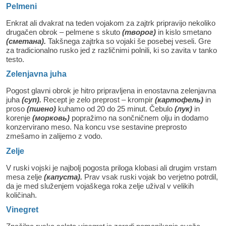
Pelmeni
Enkrat ali dvakrat na teden vojakom za zajtrk pripravijo nekoliko
drugačen obrok – pelmene s skuto
(
творог)
in kislo smetano
(сметана).
Takšnega zajtrka so vojaki še posebej veseli. Gre
za tradicionalno rusko jed z različnimi polnili, ki so zavita v tanko
testo.
Zelenjavna juha
Pogost glavni obrok je hitro pripravljena in enostavna zelenjavna
juha
(
суп)
.
Recept je zelo preprost – krompir
(
картофель)
in
proso
(
пшено)
kuhamo od 20 do 25 minut. Čebulo
(
лук)
in
korenje
(
морковь)
popražimo na sončničnem olju in dodamo
konzervirano meso. Na koncu vse sestavine preprosto
zmešamo in zalijemo z vodo.
Zelje
V ruski vojski je najbolj pogosta priloga klobasi ali drugim vrstam
mesa zelje
(
капуста)
.
Prav vsak ruski vojak bo verjetno potrdil,
da je med služenjem vojaškega roka zelje užival v velikih
količinah.
Vinegret