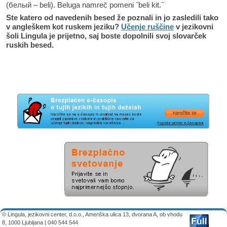
(белый – beli). Beluga namreč pomeni ˝beli kit.˝
Ste katero od navedenih besed že poznali in jo zasledili tako
v angleškem kot ruskem jeziku?
Učenje ruščine
v jezikovni
šoli Lingula je prijetno, saj boste dopolnili svoj slovarček
ruskih besed.
© Lingula, jezikovni center, d.o.o., Ameriška ulica 13, dvorana A, ob vhodu
8, 1000 Ljubljana | 040 544 544