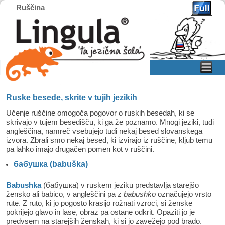
Ruščina
Home
Skip to primary content
Skip to secondary content
Ruske besede, skrite v tujih jezikih
Učenje ruščine omogoča pogovor o ruskih besedah, ki se
skrivajo v tujem besedišču, ki ga že poznamo. Mnogi jeziki, tudi
angleščina, namreč vsebujejo tudi nekaj besed slovanskega
izvora. Zbrali smo nekaj besed, ki izvirajo iz ruščine, kljub temu
pa lahko imajo drugačen pomen kot v ruščini.
бабушка (babuška)
Babushka
(бабушка) v ruskem jeziku predstavlja starejšo
žensko ali babico, v angleščini pa z
babushko
označujejo vrsto
rute. Z ruto, ki jo pogosto krasijo rožnati vzroci, si ženske
pokrijejo glavo in lase, obraz pa ostane odkrit. Opaziti jo je
predvsem na starejših ženskah, ki si jo zavežejo pod brado.