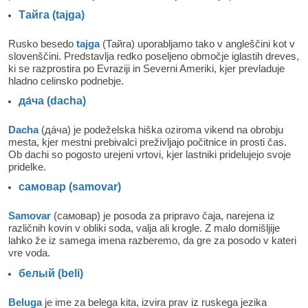
Тайга (tajga)
Rusko besedo
tajga
(Тайга) uporabljamo tako v angleščini kot v
slovenščini. Predstavlja redko poseljeno območje iglastih dreves,
ki se razprostira po Evraziji in Severni Ameriki, kjer prevladuje
hladno celinsko podnebje.
да́ча (dacha)
Dacha
(да́ча) je podeželska hiška oziroma vikend na obrobju
mesta, kjer mestni prebivalci preživljajo počitnice in prosti čas.
Ob dachi so pogosto urejeni vrtovi, kjer lastniki pridelujejo svoje
pridelke.
самовар (samovar)
Samovar
(самовар) je posoda za pripravo čaja, narejena iz
različnih kovin v obliki soda, valja ali krogle. Z malo domišljije
lahko že iz samega imena razberemo, da gre za posodo v kateri
vre voda.
белый (beli)
Beluga
je ime za belega kita, izvira prav iz ruskega jezika